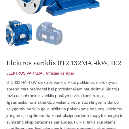
Elektros variklis 6T2 132MA 4kW, IE2
ELEKTROS VARIKLIAI
,
Trifaziai varikliai
6T2 132MA 4 kW elektros variklis – tai patikimas ir efektyvus
sprendimas pramonei bei profesionaliam naudojimui. Šis trijų
fazių asinchroninis variklis pasižymi tvirta konstrukcija,
ilgaamžiškumu ir sklandžiu veikimu net ir sudėtingomis darbo
sąlygomis. Variklio galia užtikrina pakankamą našumą įvairioms
įrangoms, o optimizuota konstrukcija padeda taupyti energiją ir
sumažinti eksploatacines sąnaudas. Puikiai tinka siurbliams,
ventiliatoriams, konvejeriams ir kitoms pramonės sistemoms.