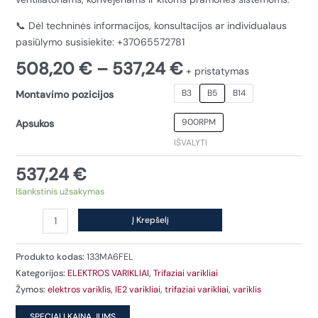
📞 Dėl techninės informacijos, konsultacijos ar individualaus
pasiūlymo susisiekite: +37065572781
Price
508,20
€
–
537,24
€
+ pristatymas
range:
B3
B5
B14
Montavimo pozicijos
508,20 €
through
900RPM
Apsukos
537,24 €
IŠVALYTI
537,24
€
Išankstinis užsakymas
produkto
Į Krepšelį
kiekis:
Elektros
Produkto kodas:
133MA6FEL
variklis
Kategorijos:
ELEKTROS VARIKLIAI
,
Trifaziai varikliai
6T2
Žymos:
elektros variklis
,
IE2 varikliai
,
trifaziai varikliai
,
variklis
132MA
4kW,