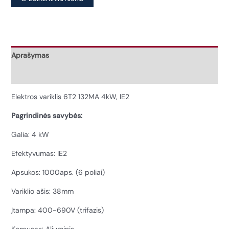
IE2
Aprašymas
Papildoma informacija
Elektros variklis 6T2 132MA 4kW, IE2
Pagrindinės savybės:
Galia: 4 kW
Efektyvumas: IE2
Apsukos: 1000aps. (6 poliai)
Variklio ašis: 38mm
Įtampa: 400-690V (trifazis)
Korpusas: Aliuminis