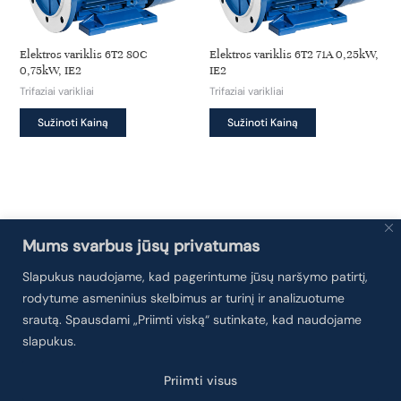
chosen
chosen
on
on
Elektros variklis 6T2 80C
Elektros variklis 6T2 71A 0,25kW,
the
the
0,75kW, IE2
IE2
product
product
Trifaziai varikliai
Trifaziai varikliai
page
page
This
This
Sužinoti Kainą
Sužinoti Kainą
product
product
has
has
multiple
multiple
variants.
variants.
The
The
options
options
Mums svarbus jūsų privatumas
may
may
Slapukus naudojame, kad pagerintume jūsų naršymo patirtį,
be
be
chosen
chosen
rodytume asmeninius skelbimus ar turinį ir analizuotume
Paskyra
on
on
srautą. Spausdami „Priimti viską“ sutinkate, kad naudojame
the
the
slapukus.
Kontaktai
product
product
Privatumo politika
page
page
Priimti visus
Pirkimo – pardavimo taisyklės