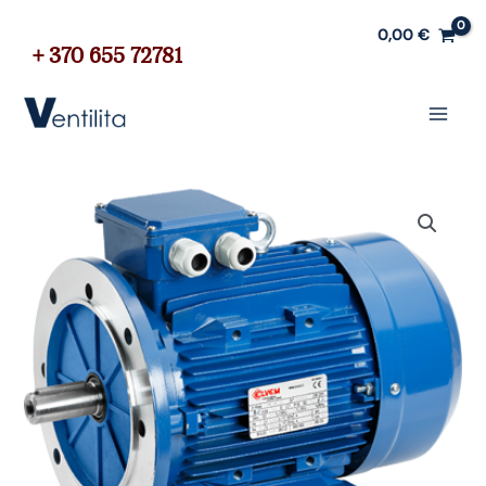
Pereiti
0,00
€
prie
+ 370 655 72781
turinio
Paieška
Main
Menu