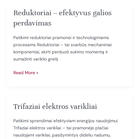
kompaktiškas
sprendimas
Reduktoriai – efektyvus galios
perdavimas
Patikimi reduktoriai pramonei ir technologiniams
procesams Reduktoriai – tai svarbūs mechaniniai
komponentai, skirti perduoti sukimo momentą ir
sumažinti variklio greitį
Reduktoriai
Read More »
–
efektyvus
galios
perdavimas
Trifaziai elektros varikliai
Patikimi sprendimai efektyviam energijos naudojimui
Trifaziai elektros varikliai – tai pramonėje plačiai
naudojami varikliai, pasižymintys dideliu našumu,