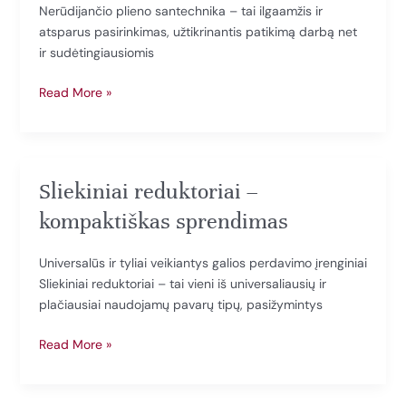
Nerūdijančio plieno santechnika – tai ilgaamžis ir
atsparus pasirinkimas, užtikrinantis patikimą darbą net
ir sudėtingiausiomis
Nerūdijančio
Read More »
plieno
santechnika
Sliekiniai reduktoriai –
kompaktiškas sprendimas
Universalūs ir tyliai veikiantys galios perdavimo įrenginiai
Sliekiniai reduktoriai – tai vieni iš universaliausių ir
plačiausiai naudojamų pavarų tipų, pasižymintys
Sliekiniai
Read More »
reduktoriai
–