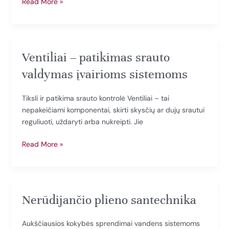
Srieginės
Read More »
jungtys
Ventiliai – patikimas srauto
valdymas įvairioms sistemoms
Tiksli ir patikima srauto kontrolė Ventiliai – tai
nepakeičiami komponentai, skirti skysčių ar dujų srautui
reguliuoti, uždaryti arba nukreipti. Jie
Ventiliai
Read More »
–
patikimas
srauto
valdymas
Nerūdijančio plieno santechnika
įvairioms
sistemoms
Aukščiausios kokybės sprendimai vandens sistemoms