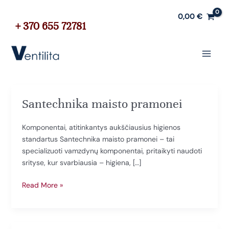
Pereiti
0,00
€
prie
+ 370 655 72781
turinio
Paieška
Main
Menu
Santechnika maisto pramonei
Komponentai, atitinkantys aukščiausius higienos
standartus Santechnika maisto pramonei – tai
specializuoti vamzdynų komponentai, pritaikyti naudoti
srityse, kur svarbiausia – higiena, […]
Santechnika
Read More »
maisto
pramonei