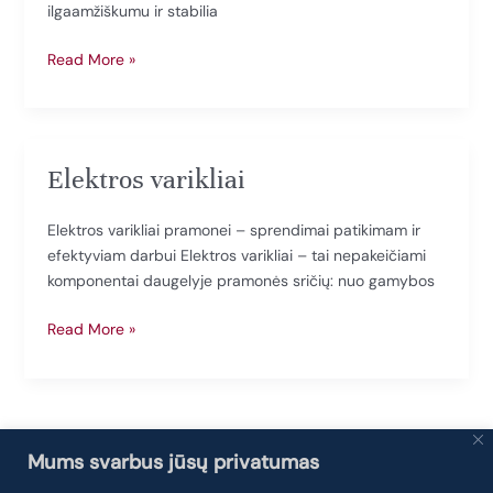
ilgaamžiškumu ir stabilia
Trifaziai
Read More »
elektros
varikliai
Elektros varikliai
Elektros varikliai pramonei – sprendimai patikimam ir
efektyviam darbui Elektros varikliai – tai nepakeičiami
komponentai daugelyje pramonės sričių: nuo gamybos
Elektros
Read More »
varikliai
Mums svarbus jūsų privatumas