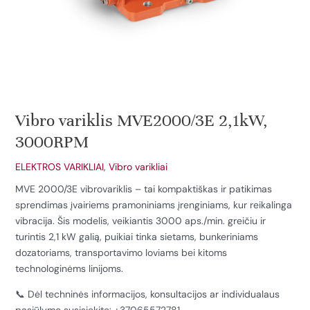
Vibro variklis MVE2000/3E 2,1kW,
3000RPM
ELEKTROS VARIKLIAI
,
Vibro varikliai
MVE 2000/3E vibrovariklis – tai kompaktiškas ir patikimas
sprendimas įvairiems pramoniniams įrenginiams, kur reikalinga
vibracija. Šis modelis, veikiantis 3000 aps./min. greičiu ir
turintis 2,1 kW galią, puikiai tinka sietams, bunkeriniams
dozatoriams, transportavimo loviams bei kitoms
technologinėms linijoms.
📞 Dėl techninės informacijos, konsultacijos ar individualaus
pasiūlymo susisiekite: +37065572781