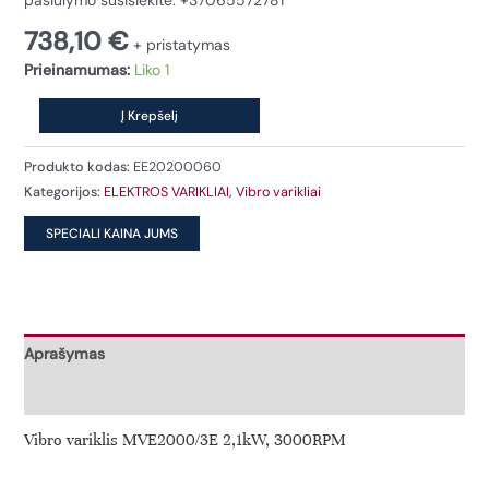
738,10
€
+ pristatymas
Prieinamumas:
Liko 1
produkto
Į Krepšelį
kiekis:
Vibro
Produkto kodas:
EE20200060
variklis
Kategorijos:
ELEKTROS VARIKLIAI
,
Vibro varikliai
MVE2000/3E
2,1kW,
3000RPM
Aprašymas
Papildoma informacija
Vibro variklis MVE2000/3E 2,1kW, 3000RPM