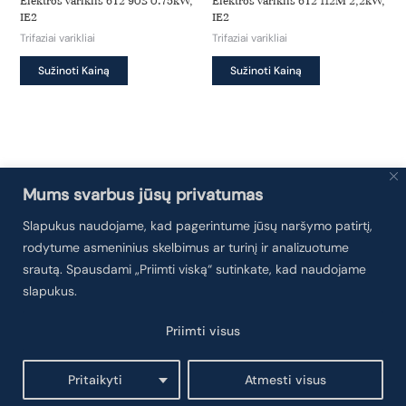
Elektros variklis 6T2 90S 0.75kW,
Elektros variklis 6T2 112M 2,2kW,
the
the
IE2
IE2
product
product
Trifaziai varikliai
Trifaziai varikliai
page
page
This
This
Sužinoti Kainą
Sužinoti Kainą
product
product
has
has
multiple
multiple
variants.
variants.
The
The
options
options
Mums svarbus jūsų privatumas
may
may
Slapukus naudojame, kad pagerintume jūsų naršymo patirtį,
be
be
rodytume asmeninius skelbimus ar turinį ir analizuotume
chosen
chosen
Paskyra
on
on
srautą. Spausdami „Priimti viską“ sutinkate, kad naudojame
the
the
slapukus.
Kontaktai
product
product
Privatumo politika
Priimti visus
page
page
Pirkimo – pardavimo taisyklės
Pritaikyti
Atmesti visus